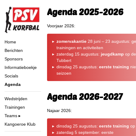
Agenda 2025-2026
Voorjaar 2026:
zomervakantie
28 juni – 23 augustus: g
Home
trainingen en activiteiten
Berichten
zaterdag 15 augustus:
jeugdkamp
op de
Sponsors
Tubbert
dinsdag 25 augustus:
eerste training
ni
Informatieboekje
seizoen
Socials
Agenda
Agenda 2026-2027
Wedstrijden
Trainingen
Najaar 2026:
Teams
Kangoeroe Klub
dinsdag 25 augustus:
eerste training
op 
zaterdag 5 september: eerste