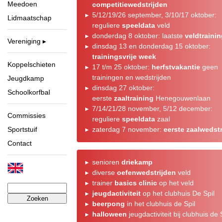
Meedoen
competitiewedstrijden
5/12/19/26 september, 3/10/17 oktober:
Lidmaatschap
reguliere
speeldata
veld
donderdag 8 oktober: laatste
veldtraini
Vereniging
dinsdag 13 en donderdag 15 oktober:
trainingsvrije week
Koppelschieten
17 t/m 25 oktober:
herfstvakantie
geen
trainingen en wedstrijden
Jeugdkamp
dinsdag 27 oktober:
Schoolkorfbal
eerste
zaaltraining
Henegouwenlaan
7/14/21/28 november, 5/12 december:
Commissies
reguliere
speeldata
zaal
zaterdag 7 november:
eerste zaalwedstr
Sportstuif
Contact
senioren
driekamp
diverse
oefenwedstrijden
veld
trainer
basics clinic
op het veld
Zoeken
jeugdactiviteit
op het clubhuis De Spil
naar:
beerpong
in het clubhuis de Spil
halloween
jeugdactiviteit bij clubhuis de 