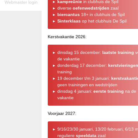
kampreünie
in clubhuis de Spil
Webmaster login
diverse
oefenwedstrijden
zaal
biercantus
18+ in clubhuis de Spil
Sinterklaas
op het clubhuis De Spil
Kerstvakantie 2026:
dinsdag 15 december:
laatste training
v
de vakantie
donderdag 17 december:
kerstvieringe
training
19 december t/m 3 januari:
kerstvakanti
geen trainingen en wedstrijden
dinsdag 4 januari:
eerste training
na de
vakantie
Voorjaar 2027:
9/16/23/30 januari, 13/20 februari, 6/13 m
reguliere
speeldata
zaal