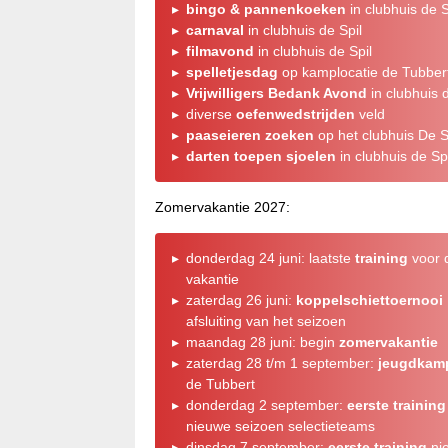
bingo & pannenkoeken
in clubhuis de S
carnaval
in clubhuis de Spil
filmavond
in clubhuis de Spil
spelletjesdag
op kamplocatie de Tubber
Vrijwilligers Bedank Avond
in clubhuis d
diverse
oefenwedstrijden
veld
paaseieren zoeken
op het clubhuis De S
darten toepen sjoelen
in clubhuis de Spi
Zomervakantie 2027:
donderdag 24 juni: laatste
training
voor 
vakantie
zaterdag 26 juni:
koppelschiettoernooi
afsluiting van het seizoen
maandag 28 juni: begin
zomervakantie
zaterdag 28 t/m 1 september:
jeugdkam
de Tubbert
donderdag 2 september:
eerste training
nieuwe seizoen selectieteams
dinsdag 7 september:
eerste training
ni