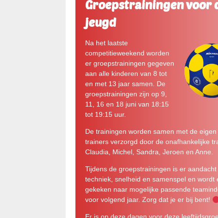
Groepstrainingen voor 
jeugd
Na het laatste
competitieweekend worden
er groepstrainingen gegeven
aan alle kinderen van 8 tot
en met 13 jaar samen. De
groepstrainingen zijn op 9,
11, 16 en 18 juni van 18:15
tot 19:15 uur.
De trainingen worden samen met de eigen
trainers verzorgd door de onafhankelijke tr
Claudia, Michel, Sandra, Jeroen en Anne.
Tijdens de groepstrainingen is er aandacht
techniek, snelheid en samenspel en wordt 
gekeken naar mogelijke passende teamind
voor volgend jaar. Zorg dat je er bij bent!
Er is op deze dagen voor deze leeftijdsgr