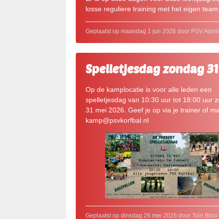
losse reguliere training met het eigen team
Geplaatst op maandag 1 jun 2026 door PSV Admi
Spelletjesdag zondag 31
Op de kamplocatie is voor alle leden een
spelletjesdag van 10:30 uur tot 18:00 uur 
31 mei 2026. Geef je op via je trainer of ma
kamp@psvkorfbal.nl
Geplaatst op dinsdag 26 mei 2026 door Toin Bloo