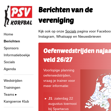
Berichten van de
vereniging
Kijk ook op onze
Socials
pagina voor Faceboo
Home
Instagram, Whatsapp en Nieuwsbrieven
Berichten
Sponsors
Oefenwedstrijden naja
Informatieboekje
veld 26/27
Socials
Agenda
Voorlopige planning
oefenwedstrijden,
vraag je trainer voor
Wedstrijden
meer informatie:
Trainingen
Teams
J1
: zaterdag 22
Kangoeroe Klub
augustus toernooi
bij Spartacus