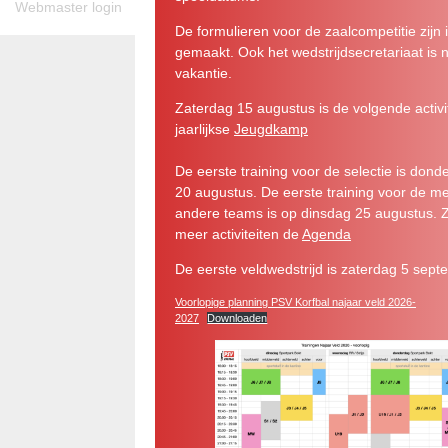
Webmaster login
De formulieren voor de zaalcompetitie zijn 
gemaakt. Ook het wedstrijdsecretariaat is 
vakantie.
Zaterdag 15 augustus is de volgende activit
jaarlijkse
Jeugdkamp
De eerste training voor de selectie is dond
20 augustus. De eerste training voor de m
andere teams is op dinsdag 25 augustus. Z
meer activiteiten de
Agenda
De eerste veldwedstrijd is zaterdag 5 sept
Voorlopige planning PSV Korfbal najaar veld 2026-
2027
Downloaden