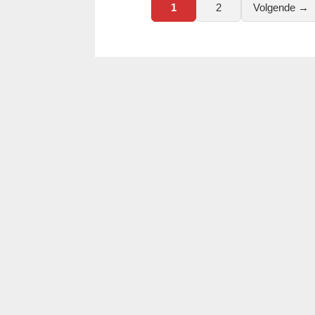
Berichten
1
2
Volgende →
paginering