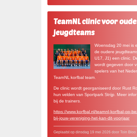
TeamNL clinic voor oude
jeugdteams
Woensdag 20 mei is e
de oudere jeugdteam
U17, J1) een clinic. De
wordt gegeven door v
spelers van het Nede
TeamNL korfbal team.
De clinic wordt georganiseerd door Rust R
hun velden van Sportpark Strijp. Meer info
bij de trainers.
https://ww
w
.korfbal.nl/teamnl-korfbal-op-b
bij-jouw-vereniging-het-kan-dit-voorjaar
Geplaatst op dinsdag 19 mei 2026 door Toin Bloo