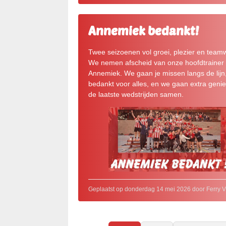
Annemiek bedankt!
Twee seizoenen vol groei, plezier en team
We nemen afscheid van onze hoofdtrainer
Annemiek. We gaan je missen langs de lijn
bedankt voor alles, en we gaan extra geni
de laatste wedstrijden samen.
Geplaatst op donderdag 14 mei 2026 door Ferry V