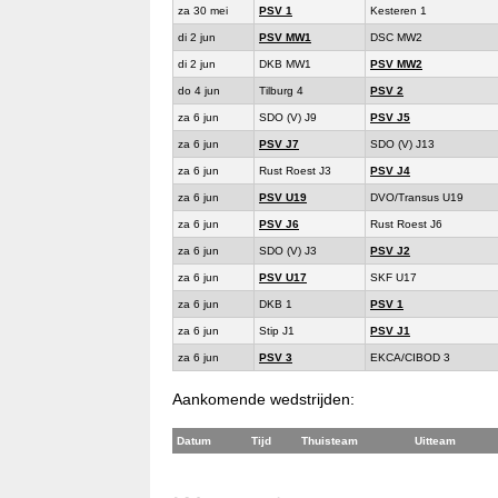
za 30 mei
PSV 1
Kesteren 1
di 2 jun
PSV MW1
DSC MW2
di 2 jun
DKB MW1
PSV MW2
do 4 jun
Tilburg 4
PSV 2
za 6 jun
SDO (V) J9
PSV J5
za 6 jun
PSV J7
SDO (V) J13
za 6 jun
Rust Roest J3
PSV J4
za 6 jun
PSV U19
DVO/Transus U19
za 6 jun
PSV J6
Rust Roest J6
za 6 jun
SDO (V) J3
PSV J2
za 6 jun
PSV U17
SKF U17
za 6 jun
DKB 1
PSV 1
za 6 jun
Stip J1
PSV J1
za 6 jun
PSV 3
EKCA/CIBOD 3
Aankomende wedstrijden:
Datum
Tijd
Thuisteam
Uitteam