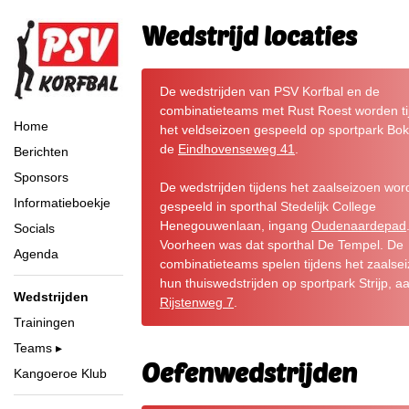
Wedstrijd locaties
De wedstrijden van PSV Korfbal en de
combinatieteams met Rust Roest worden ti
Home
het veldseizoen gespeeld op sportpark Bok
de
Eindhovenseweg 41
.
Berichten
Sponsors
De wedstrijden tijdens het zaalseizoen wo
Informatieboekje
gespeeld in sporthal Stedelijk College
Henegouwenlaan, ingang
Oudenaardepad
Socials
Voorheen was dat sporthal De Tempel. De
Agenda
combinatieteams spelen tijdens het zaalse
hun thuiswedstrijden op sportpark Strijp, a
Wedstrijden
Rijstenweg 7
.
Trainingen
Teams
Oefenwedstrijden
Kangoeroe Klub