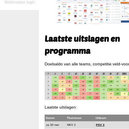
Webmaster login
Laatste uitslagen en
programma
Doelsaldo van alle teams, competitie veld-voo
#
1
2
3
J1
J2
J3
J4
J5
J6
J7
MW1
1
+4
–6
+10
–6
+7
+1
–14
+1
–2
+3
–0
2
+3
–2
–9
+3
–6
+10
–7
+2
+10
+2
–3
3
+6
–2
–3
+5
–10
+4
–5
+6
+4
+1
+3
4
–7
–0
–9
+1
–8
+2
+7
+2
+10
+9
+5
5
+5
–8
+10
+1
–9
–7
–13
+1
–2
+6
–0
6
–5
–7
–3
–6
–8
+5
–17
+2
–1
–2
–3
Laatste uitslagen:
Datum
Thuisteam
Uitteam
za 30 mei
NKV 2
PSV 3