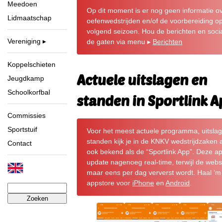
Meedoen
Op dit moment is er nog geen informatie o
Lidmaatschap
oefenwedstrijden en/of de voorbereiding o
volgend seizoen. Hou de berichten en socia
Vereniging
de gaten via menu ▸
Berichten
Koppelschieten
Actuele uitslagen en
Jeugdkamp
Schoolkorfbal
standen in Sportlink 
Commissies
Sportstuif
Voor het meest actuele programma, uitsla
standen kijk je in de KNKV wedstrijdzaken 
Contact
ook bekend als de “Sportlink App”. Deze a
update nagenoeg real-time, terwijl de webs
maar eens per dag ververst wordt. Haal ‘m
appstore voor
iPhone
en
Android
.
Zoeken
naar: