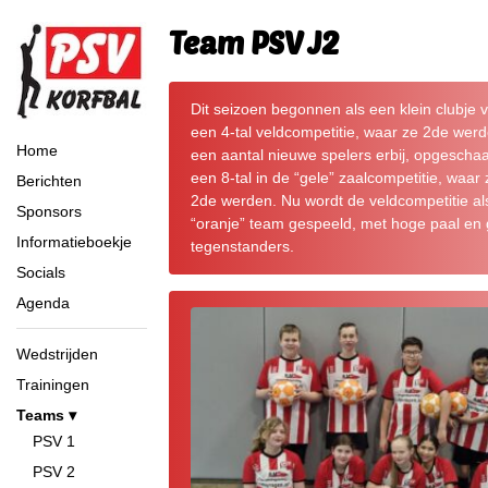
Team PSV J2
Dit seizoen begonnen als een klein clubje v
een 4-tal veldcompetitie, waar ze 2de wer
Home
een aantal nieuwe spelers erbij, opgescha
een 8-tal in de “gele” zaalcompetitie, waar
Berichten
2de werden. Nu wordt de veldcompetitie al
Sponsors
“oranje” team gespeeld, met hoge paal en 
Informatieboekje
tegenstanders.
Socials
Agenda
Wedstrijden
Trainingen
Teams
PSV 1
PSV 2