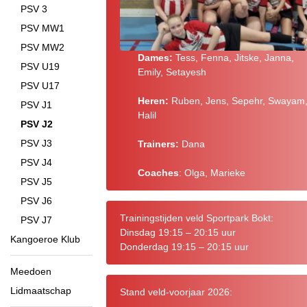
PSV 3
PSV MW1
PSV MW2
Dames:
Tess, Fenna, Jitske, Janna,
PSV U19
Emily, Setayesh
PSV U17
Heren:
Ruben, Jens, Sepehr, Swayam
PSV J1
Halil
PSV J2
PSV J3
Trainers:
Dana
PSV J4
Coaches
: Olga, Marieke
PSV J5
PSV J6
Trainingstijden veld Sportpark Bokt:
PSV J7
Dinsdag 19:15 – 20:15 uur
Kangoeroe Klub
Donderdag 19:15 – 20:15 uur
Meedoen
Lidmaatschap
Stand veld-voorjaar 2026: