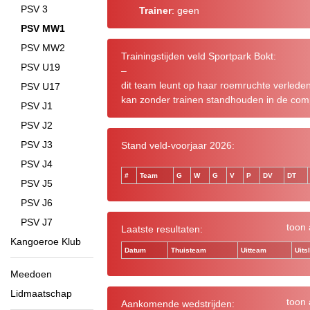
PSV 3
Trainer
: geen
PSV MW1
PSV MW2
Trainingstijden veld Sportpark Bokt:
PSV U19
–
dit team leunt op haar roemruchte verlede
PSV U17
kan zonder trainen standhouden in de comp
PSV J1
PSV J2
PSV J3
Stand veld-voorjaar 2026:
PSV J4
#
Team
G
W
G
V
P
DV
DT
PSV J5
PSV J6
PSV J7
toon 
Laatste resultaten:
Kangoeroe Klub
Datum
Thuisteam
Uitteam
Uits
Meedoen
Lidmaatschap
toon 
Aankomende wedstrijden: