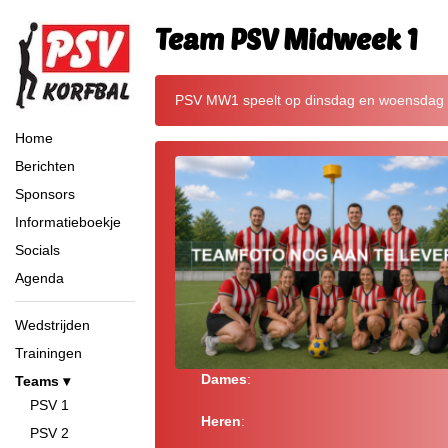
Team PSV Midweek 1
PSV MW1 speelt op dinsdag en woensdag
Home
Berichten
Sponsors
Informatieboekje
Socials
Agenda
Wedstrijden
Trainingen
Dames
:
Teams
PSV 1
Heren
:
PSV 2