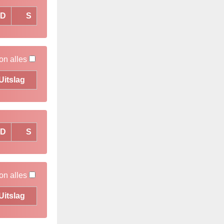
D
S
on alles
Uitslag
D
S
on alles
Uitslag