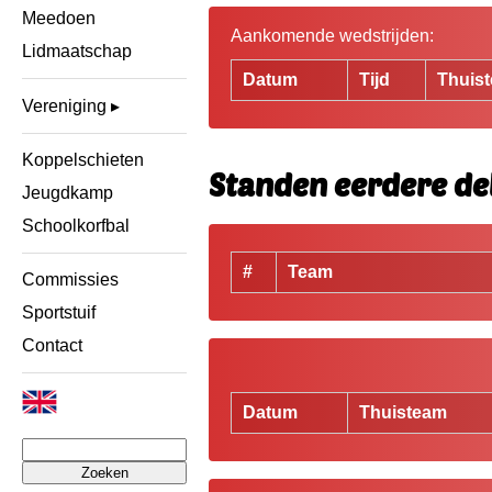
Meedoen
Aankomende wedstrijden:
Lidmaatschap
Datum
Tijd
Thuis
Vereniging
Koppelschieten
Standen eerdere de
Jeugdkamp
Schoolkorfbal
#
Team
Commissies
Sportstuif
Contact
Datum
Thuisteam
Zoeken
naar: