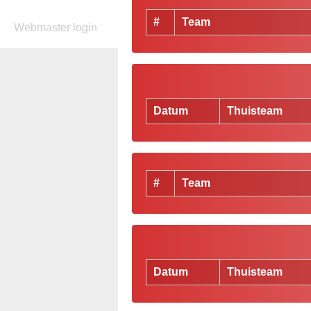
#
Team
Webmaster login
Datum
Thuisteam
#
Team
Datum
Thuisteam