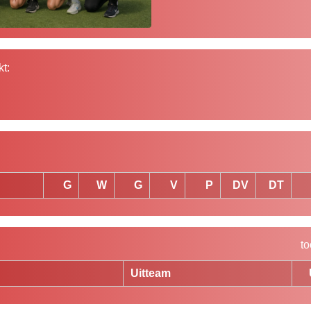
t:
G
W
G
V
P
DV
DT
to
Uitteam