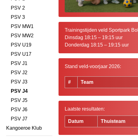
PSV 2
PSV 3
PSV MW1
Trainingstijden veld Sportpark Bok
PSV MW2
Dinsdag 18:15 – 19:15 uur
PSV U19
Donderdag 18:15 – 19:15 uur
PSV U17
PSV J1
Stand veld-voorjaar 2026:
PSV J2
PSV J3
#
Team
PSV J4
PSV J5
Laatste resultaten:
PSV J6
PSV J7
Datum
Thuisteam
Kangoeroe Klub