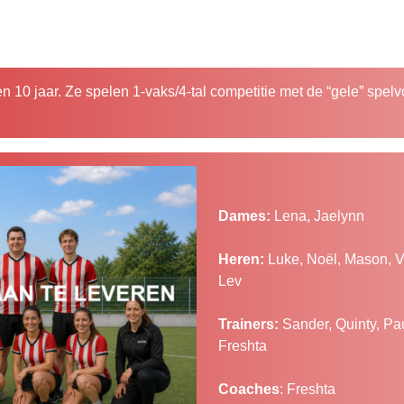
en 10 jaar. Ze spelen 1-vaks/4-tal competitie met de “gele” spel
Dames:
Lena, Jaelynn
Heren:
Luke, Noël, Mason, V
Lev
Trainers:
Sander, Quinty, Pau
Freshta
Coaches
: Freshta