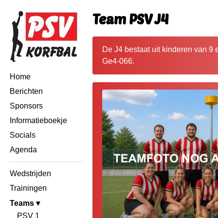
Team PSV J4
De J4 bestaat uit kinderen van 9 
Ge4-066.
Home
Berichten
Sponsors
Informatieboekje
Socials
Agenda
Wedstrijden
Trainingen
Teams
PSV 1