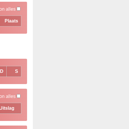
on alles
Plaats
D
S
on alles
Uitslag