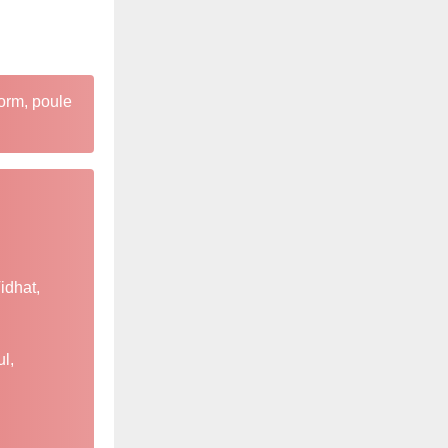
vorm, poule
idhat,
l,