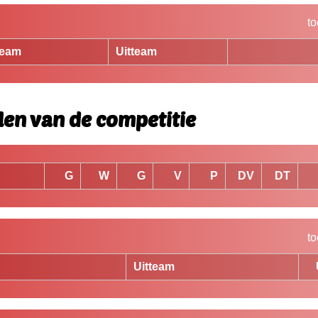
to
team
Uitteam
len van de competitie
G
W
G
V
P
DV
DT
to
Uitteam