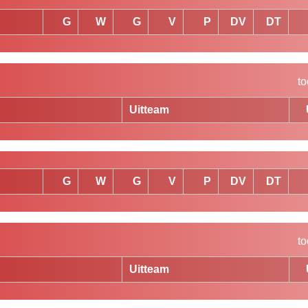
G
W
G
V
P
DV
DT
to
Uitteam
G
W
G
V
P
DV
DT
to
Uitteam