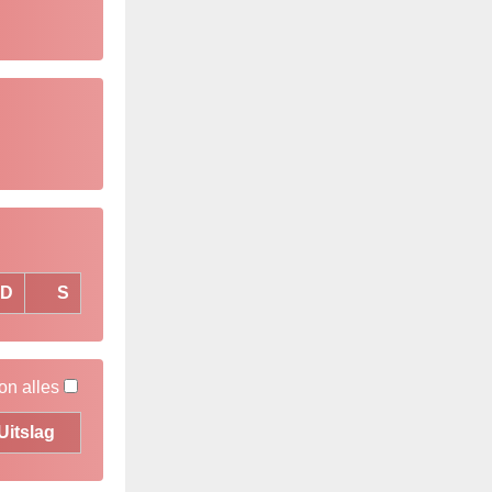
D
S
on alles
Uitslag