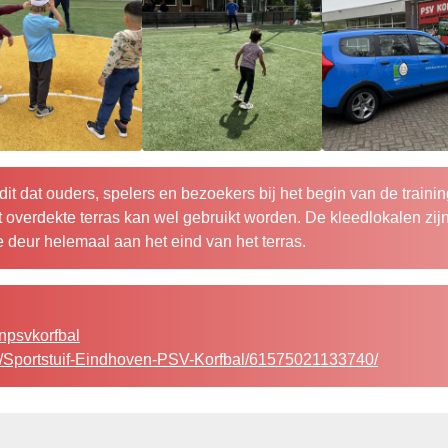
dit dat ouders, spelers en bezoekers bij het begin van de traini
 overdekte terras kan wel gebruikt worden. De kleedlokalen zij
 deur helemaal aan het eind van het terras.
enpsvkorfbal
e/Sportstuif-Eindhoven-PSV-Korfbal/61575021133740/