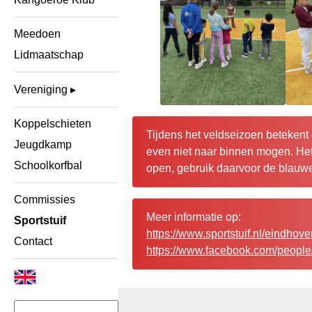
Meedoen
Lidmaatschap
Vereniging
Koppelschieten
Tijdens het veldseizoen betekent 
Jeugdkamp
even niet naar binnen mogen. Het
Schoolkorfbal
open, gebruik daarvoor de blauwe
Commissies
Meer informatie op:
Sportstuif
https://www.sportstuif.nl/eindhov
Contact
https://www.facebook.com/peopl
Zoeken