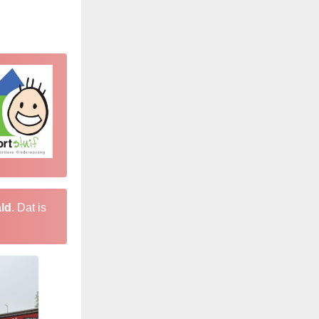
ald
. Dat is