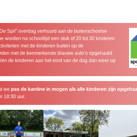
“De Spil” overdag verhuurd aan de buitenschoolse
ne worden na schooltijd een stuk of 20 tot 30 kinderen
tiviteiten met de kinderen buiten op de
orden met de kenmerkende blauwe auto’s opgehaald
alen de kinderen aan het eind van de dag dan weer op
dat we
pas de kantine in mogen als alle kinderen zijn opgeha
n 18:30 uur.