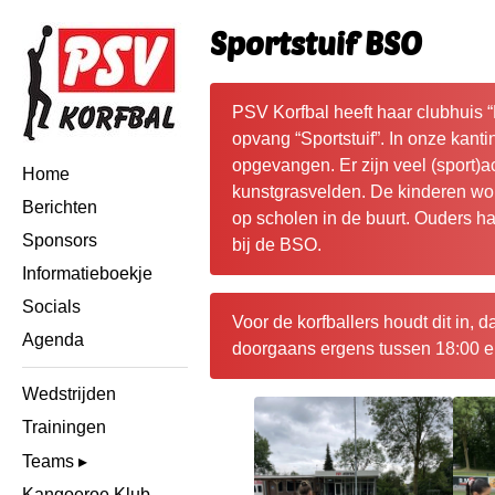
Sportstuif BSO
PSV Korfbal heeft haar clubhuis 
opvang “Sportstuif”. In onze kanti
opgevangen. Er zijn veel (sport)ac
Home
kunstgrasvelden. De kinderen w
Berichten
op scholen in de buurt. Ouders h
Sponsors
bij de BSO.
Informatieboekje
Socials
Voor de korfballers houdt dit in, 
Agenda
doorgaans ergens tussen 18:00 e
Wedstrijden
Trainingen
Teams
Kangoeroe Klub