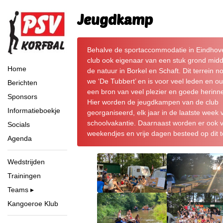
Jeugdkamp
Behalve de sportaccommodatie in Eindhove
club ook eigenaar van een stuk grond midd
Home
de natuur in Borkel en Schaft. Dit terrein 
we ‘De Tubbert’ en is voor veel leden en o
Berichten
een bron van veel plezier en goede herinn
Sponsors
Hier worden de jeugdkampen van de club
Informatieboekje
georganiseerd, elk jaar in de laatste week 
schoolvakantie. Daarnaast worden er ook 
Socials
weekendjes en vrije dagen besteed op dit t
Agenda
Wedstrijden
Trainingen
Teams
Kangoeroe Klub