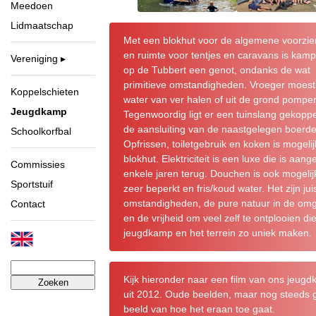
Meedoen
Lidmaatschap
Met een blokhut voor de algemene voorzi
en ruimte voor tentjes en caravans is kam
Vereniging
op de Tubbert een genot, ondanks de wat
primitieve omstandigheden. Vroeger moest 
Koppelschieten
water van ver halen of uit de grond pompe
Jeugdkamp
Tegenwoordig ligt er een tuinslang gekopp
de aansluiting van de naastgelegen boerder
Schoolkorfbal
Opfrissen, toiletgebruik en koken is mogelij
blokhut. Elektriciteit is een luxe die is aang
Commissies
enkele jaren terug. Douchen is ook mogelij
Sportstuif
zeer beperkt en fris/koud water. Het zijn jui
omstandigheden, de pure natuur in de om
Contact
en de vrijheid om veel zelf te ontplooien di
jeugdkamp en het terrein zo uniek maken.
Zoeken
naar:
Kijk hieronder naar een film van ons jeug
uit 2012. Oude beelden, maar nog steeds 
beeld van hoe het eraan toe gaat.