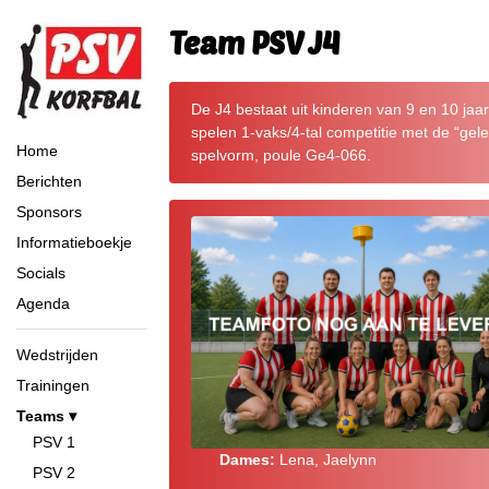
Team PSV J4
De J4 bestaat uit kinderen van 9 en 10 jaar
spelen 1-vaks/4-tal competitie met de “gele
Home
spelvorm, poule Ge4-066.
Berichten
Sponsors
Informatieboekje
Socials
Agenda
Wedstrijden
Trainingen
Teams
PSV 1
Dames:
Lena, Jaelynn
PSV 2