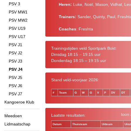
PSV 3
Heren:
Luke, Noël, Mason, Vidhat, Lev
PSV MW1
Trainers:
Sander, Quinty, Paul, Fresht
PSV MW2
PSV U19
Coaches
: Freshta
PSV U17
PSV J1
Trainingstijden veld Sportpark Bokt:
PSV J2
Dinsdag 18:15 – 19:15 uur
Donderdag 18:15 – 19:15 uur
PSV J3
PSV J4
PSV J5
Stand veld-voorjaar 2026:
PSV J6
#
Team
G
W
G
V
P
DV
DT
PSV J7
Kangoeroe Klub
toon 
Laatste resultaten:
Meedoen
Lidmaatschap
Datum
Thuisteam
Uitteam
Uits