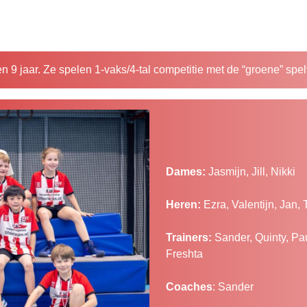
en 9 jaar. Ze spelen 1-vaks/4-tal competitie met de “groene” spe
Dames:
Jasmijn, Jill, Nikki
Heren:
Ezra, Valentijn, Jan, 
Trainers:
Sander, Quinty, Pau
Freshta
Coaches
: Sander