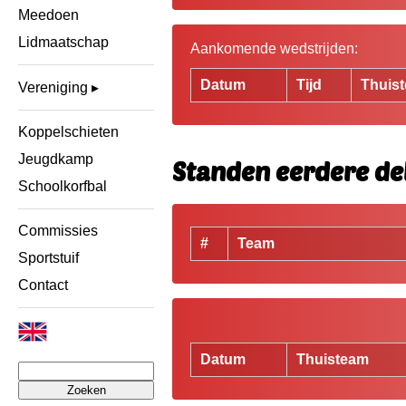
Meedoen
Lidmaatschap
Aankomende wedstrijden:
Datum
Tijd
Thuis
Vereniging
Koppelschieten
Jeugdkamp
Standen eerdere de
Schoolkorfbal
Commissies
#
Team
Sportstuif
Contact
Datum
Thuisteam
Zoeken
naar: