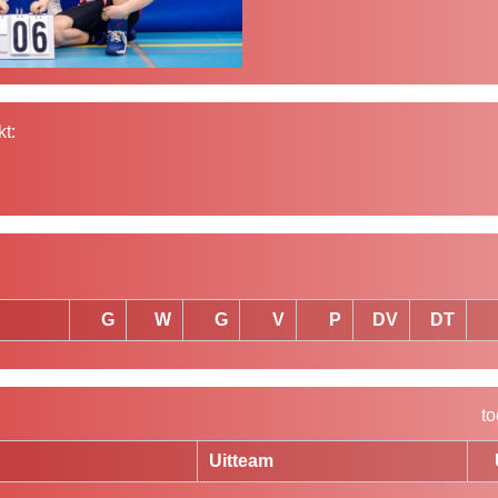
t:
G
W
G
V
P
DV
DT
to
Uitteam