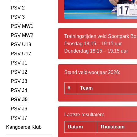
PSV 2
PSV 3
PSV MW1
PSV MW2
Trainingstijden veld Sportpark Bok
Dinsdag 18:15 – 19:15 uur
PSV U19
Donderdag 18:15 – 19:15 uur
PSV U17
PSV J1
PSV J2
Stand veld-voorjaar 2026:
PSV J3
#
Team
PSV J4
PSV J5
PSV J6
Laatste resultaten:
PSV J7
Datum
Thuisteam
Kangoeroe Klub