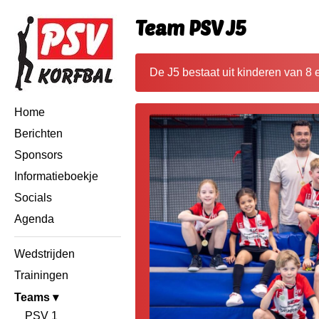
Team PSV J5
De J5 bestaat uit kinderen van 8 
Home
Berichten
Sponsors
Informatieboekje
Socials
Agenda
Wedstrijden
Trainingen
Teams
PSV 1