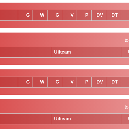
G
W
G
V
P
DV
DT
to
Uitteam
G
W
G
V
P
DV
DT
to
Uitteam