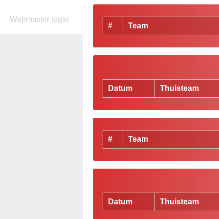
Webmaster login
#
Team
Datum
Thuisteam
#
Team
Datum
Thuisteam