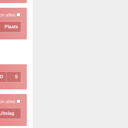
on alles
Plaats
D
S
on alles
Uitslag