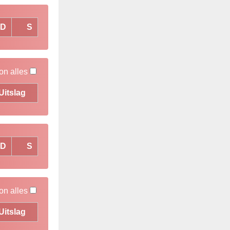
D
S
on alles
Uitslag
D
S
on alles
Uitslag