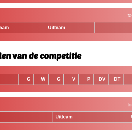
to
team
Uitteam
len van de competitie
G
W
G
V
P
DV
DT
to
Uitteam