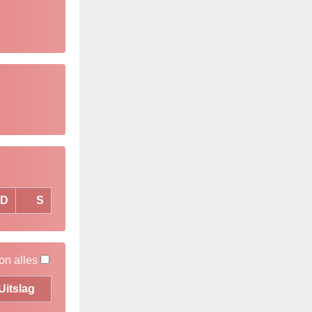
D
S
on alles
Uitslag